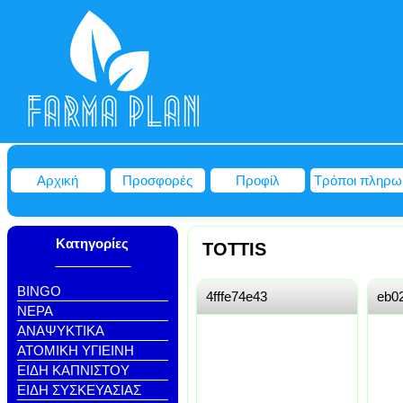
Αρχική
Προσφορές
Προφίλ
Τρόποι πληρω
Κατηγορίες
TOTTIS
BINGO
4fffe74e43
eb0
NEΡΑ
ΑΝΑΨΥΚΤΙΚΑ
ΑΤΟΜΙΚΗ ΥΓΙΕΙΝΗ
ΕΙΔΗ ΚΑΠΝΙΣΤΟΥ
ΕΙΔΗ ΣΥΣΚΕΥΑΣΙΑΣ