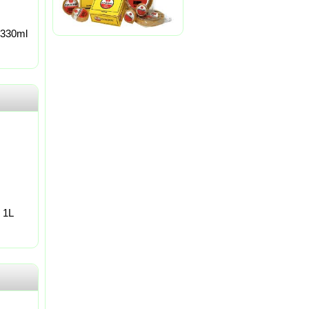
330ml
 1L