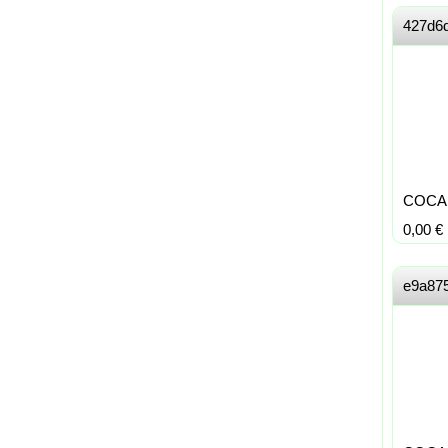
427d6
COCA 
0,00
€
e9a87