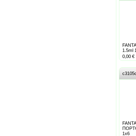
FANT
1.5ml 
0,00
€
c3105
FANT
ΠΟΡΤΟ
1x6