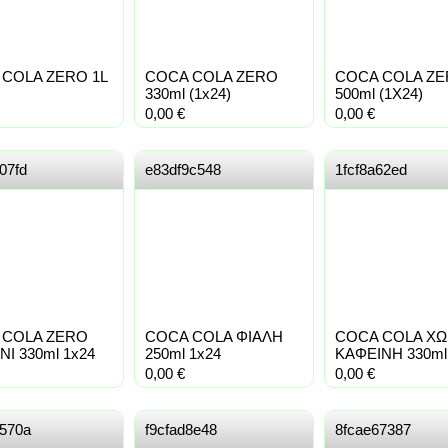
COLA ZERO 1L
COCA COLA ZERO
COCA COLA Z
330ml (1x24)
500ml (1X24)
0,00
€
0,00
€
07fd
e83df9c548
1fcf8a62ed
 COLA ZERO
COCA COLA ΦΙΑΛΗ
COCA COLA ΧΩ
Ι 330ml 1x24
250ml 1x24
ΚΑΦΕΙΝΗ 330ml .
0,00
€
0,00
€
d570a
f9cfad8e48
8fcae67387