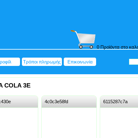
0 Προϊόντα στο καλ
ροφίλ
Τρόποι πληρωμής
Επικοινωνία
A COLA 3E
c430e
4c0c3e58fd
6115287c7a