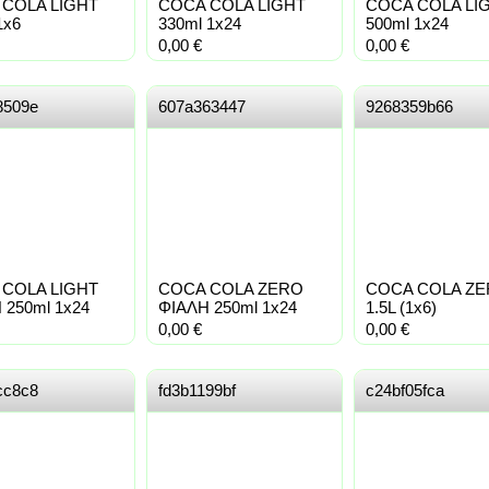
COLA LIGHT
COCA COLA LIGHT
COCA COLA LI
1x6
330ml 1x24
500ml 1x24
0,00
€
0,00
€
8509e
607a363447
9268359b66
COLA LIGHT
COCA COLA ZERO
COCA COLA Z
 250ml 1x24
ΦΙΑΛΗ 250ml 1x24
1.5L (1x6)
0,00
€
0,00
€
cc8c8
fd3b1199bf
c24bf05fca