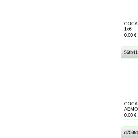
COCA 
1x6
0,00
€
56fb41
COCA
ΛΕΜΟΝ
0,00
€
d759f