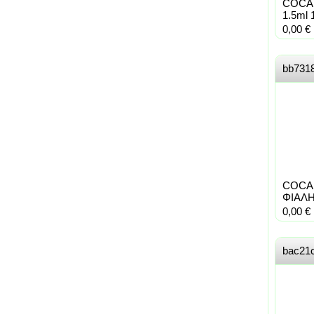
COCA 
1.5ml 
0,00
€
bb731
COCA 
ΦΙΑΛΗ
0,00
€
bac21