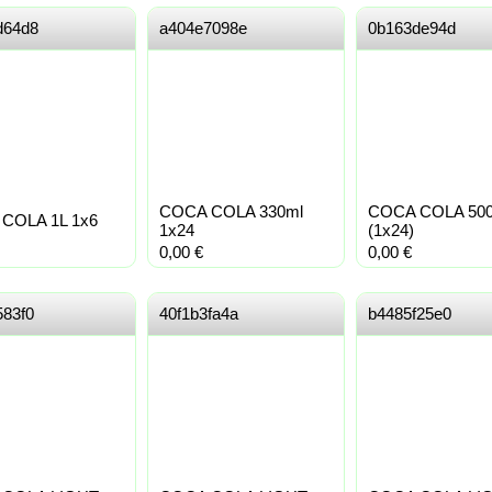
d64d8
a404e7098e
0b163de94d
COCA COLA 330ml
COCA COLA 50
COLA 1L 1x6
1x24
(1x24)
0,00
€
0,00
€
583f0
40f1b3fa4a
b4485f25e0