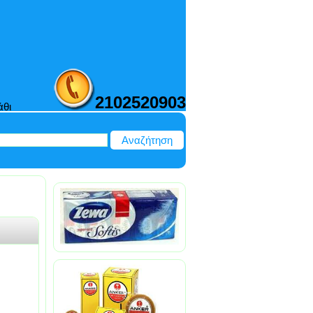
2102520903
άθι
Αναζήτηση