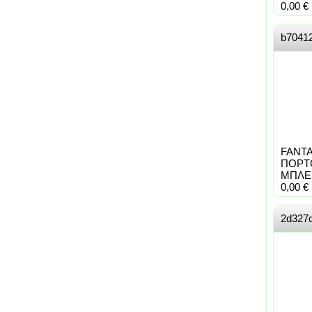
0,00
€
b7041
FANT
ΠΟΡΤ
MΠΛΕ 3
0,00
€
2d327